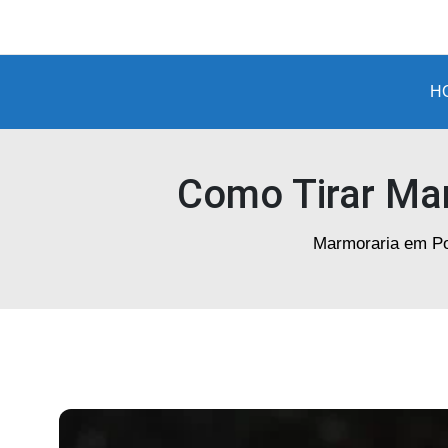
Marmoraria
em
Porto
H
Alegre
Como Tirar Man
Marmoraria em Po