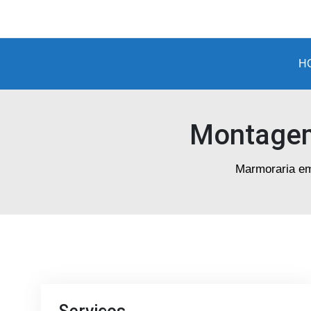
Marmoraria
em
Porto
H
Alegre
Montagem
Marmoraria em