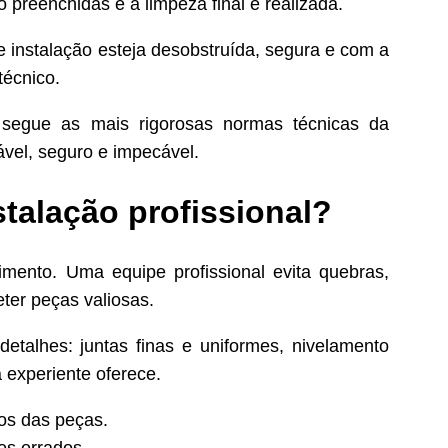
 preenchidas e a limpeza final é realizada.
de instalação esteja desobstruída, segura e com a
técnico.
segue as mais rigorosas normas técnicas da
ável, seguro e impecável.
stalação profissional?
imento. Uma equipe profissional evita quebras,
er peças valiosas.
talhes: juntas finas e uniformes, nivelamento
 experiente oferece.
os das peças.
es errados.