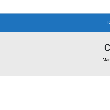
Marmoraria
em
Porto
H
Alegre
C
Mar