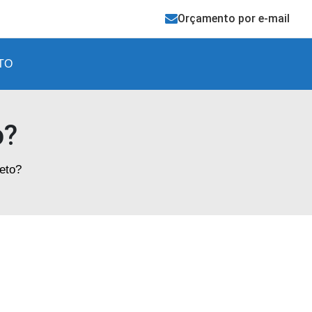
Orçamento por e-mail
TO
o?
eto?